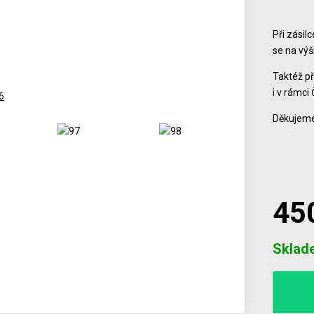
Při zásil
se na vý
Taktéž př
i v rámci 
Děkujeme
45
Počet
Sklad