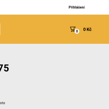
Přihlášení
0 Kč
75
foto