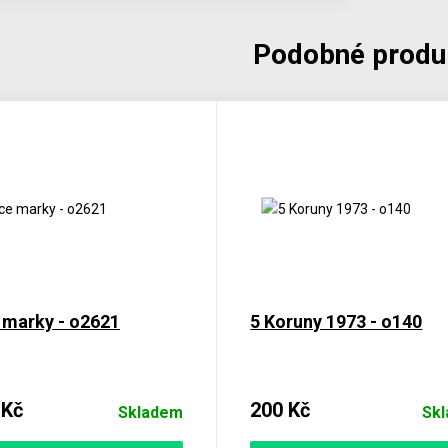
Podobné produ
 marky - o2621
5 Koruny 1973 - o140
 Kč
200 Kč
Skladem
Sk