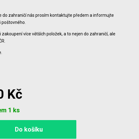
ce do zahraničí nás prosím kontaktujte předem a informujte
ši poštovného.
i zakoupení více větších položek, a to nejen do zahraničí, ale
ČR.
.
0 Kč
em 1 ks