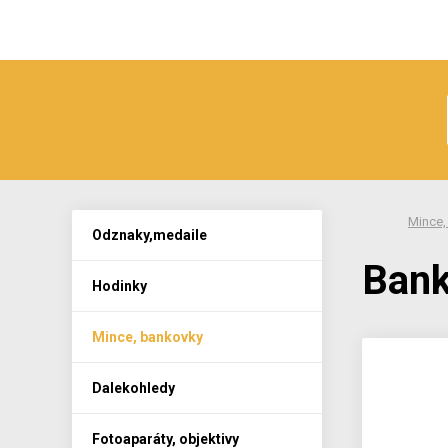
Mince,
Odznaky,medaile
Bank
Hodinky
Mince, bankovky
Dalekohledy
Fotoaparáty, objektivy