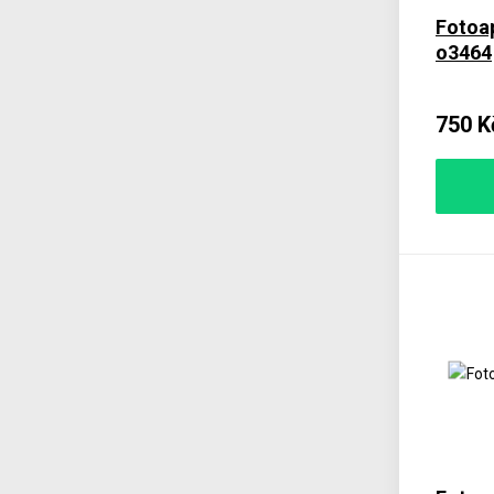
Fotoa
o3464
750 K