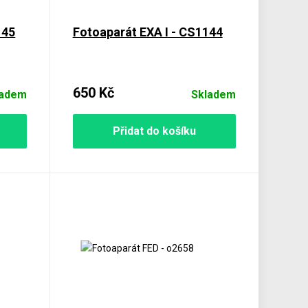
145
Fotoaparát EXA I - CS1144
650 Kč
ladem
Skladem
Přidat do košíku