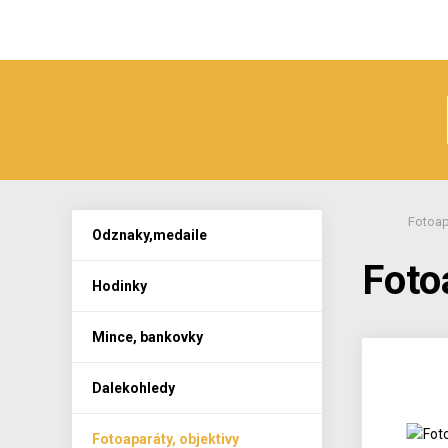
Fotoap
Odznaky,medaile
Foto
Hodinky
Mince, bankovky
Dalekohledy
Fotoaparáty, objektivy