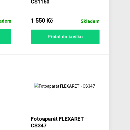
CS1160
1 550 Kč
ladem
Skladem
Přidat do košíku
Fotoaparát FLEXARET -
CS347