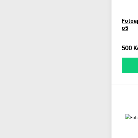
Fotoap
o5
500 K