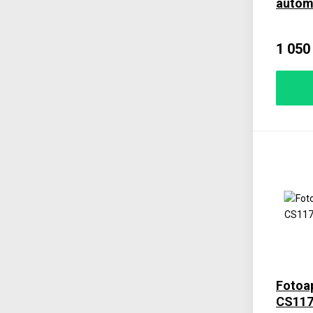
autom
1 050
Fotoa
CS11