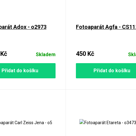
parát Adox - o2973
Fotoaparát Agfa - CS1
 Kč
450 Kč
Skladem
Sk
Přidat do košíku
Přidat do košíku