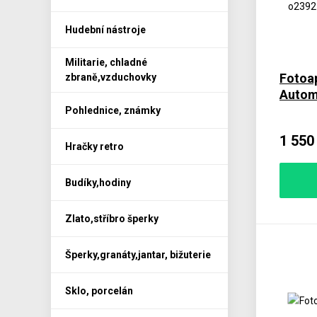
Hudební nástroje
Militarie, chladné
Fotoap
zbraně,vzduchovky
Autom
Pohlednice, známky
1 550
Hračky retro
Budíky,hodiny
Zlato,stříbro šperky
Šperky,granáty,jantar, bižuterie
Sklo, porcelán