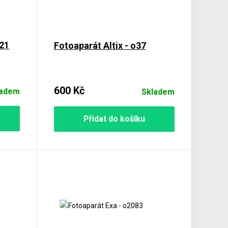
121
Fotoaparát Altix - o37
600 Kč
ladem
Skladem
Přidat do košíku