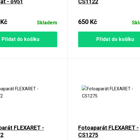
at - o951
CS1122
 Kč
650 Kč
Skladem
Sk
Přidat do košíku
Přidat do košíku
parát FLEXARET -
Fotoaparát FLEXARET -
72
CS1275