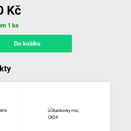
0 Kč
em 1 ks
kty