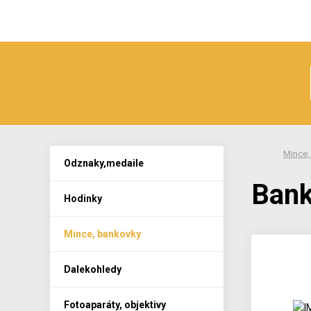
Mince,
Odznaky,medaile
Bank
Hodinky
Mince, bankovky
Dalekohledy
Fotoaparáty, objektivy