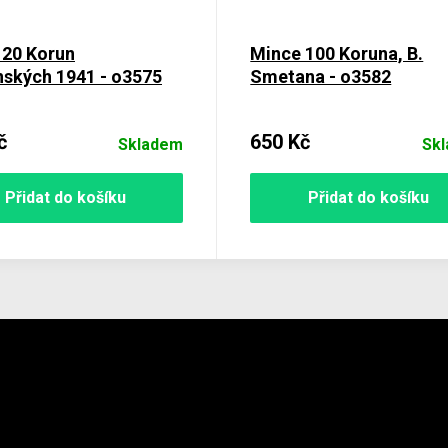
 20 Korun
Mince 100 Koruna, B.
nských 1941 - o3575
Smetana - o3582
č
650 Kč
Skladem
Sk
Přidat do košíku
Přidat do košíku