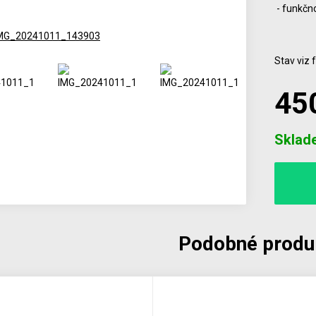
- funkčn
Stav viz 
45
Počet
Sklad
Podobné produ