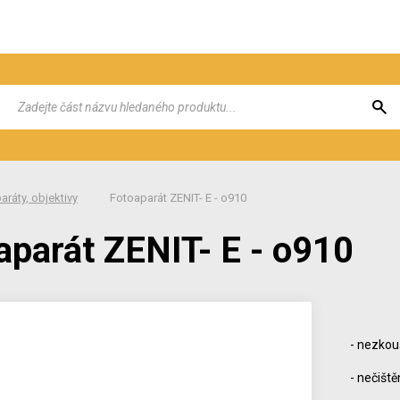
aráty, objektivy
Fotoaparát ZENIT- E - o910
aparát ZENIT- E - o910
- nezko
- nečiště