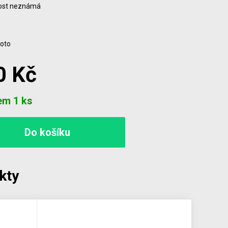
ost neznámá
foto
0 Kč
em 1 ks
kty