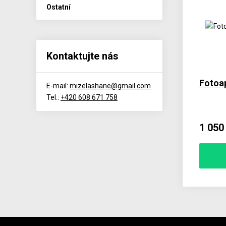
Ostatní
Kontaktujte nás
Fotoap
E-mail:
mizelashane@gmail.com
Tel.:
+420 608 671 758
1 050