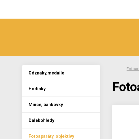
Fotoap
Odznaky,medaile
Foto
Hodinky
Mince, bankovky
Dalekohledy
Fotoaparáty, objektivy