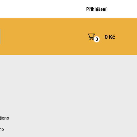
Přihlášení
0 Kč
ušeno
no