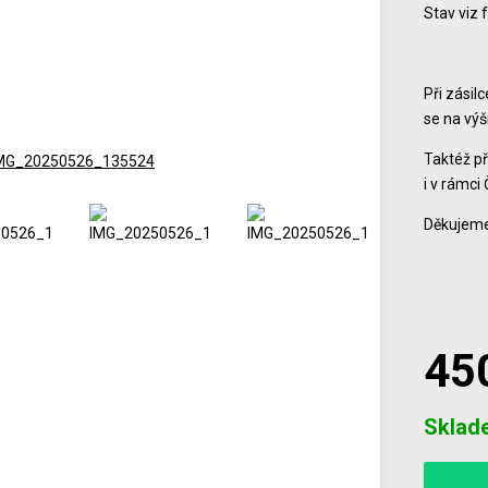
Stav viz 
Při zásil
se na vý
Taktéž př
i v rámci 
Děkujeme
45
Počet
Sklad