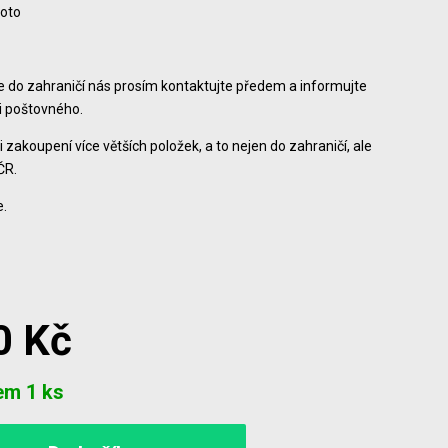
foto
ce do zahraničí nás prosím kontaktujte předem a informujte
ši poštovného.
i zakoupení více větších položek, a to nejen do zahraničí, ale
ČR.
.
0 Kč
em 1 ks