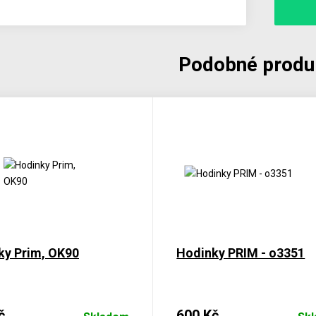
Podobné produ
ky Prim, OK90
Hodinky PRIM - o3351
č
600 Kč