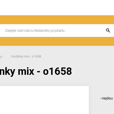
ky
Hodinky mix - o1658
nky mix - o1658
- nejdou