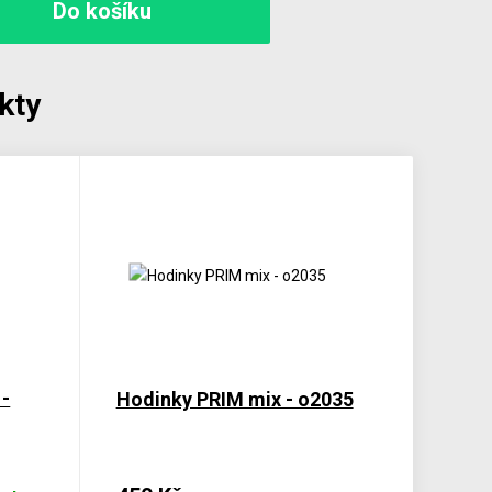
kty
 -
Hodinky PRIM mix - o2035