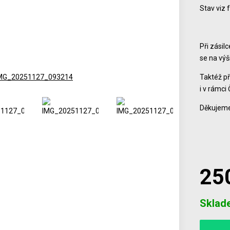
Stav viz 
Při zásil
se na vý
Taktéž př
i v rámci 
Děkujeme
25
Počet
Sklad