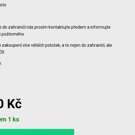
foto
ce do zahraničí nás prosím kontaktujte předem a informujte
ši poštovného.
i zakoupení více větších položek, a to nejen do zahraničí, ale
ČR.
.
0 Kč
em 1 ks