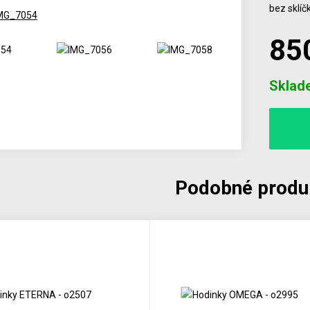
bez sklíč
85
Počet
Sklad
Podobné produ