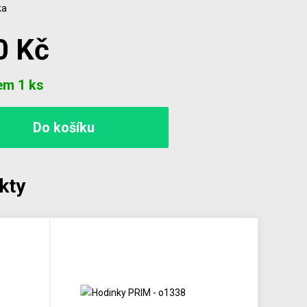
ka
0 Kč
em 1 ks
kty