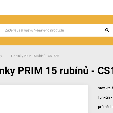
ky
Hodinky PRIM 15 rubínů - CS1566
nky PRIM 15 rubínů - C
stav viz. 
funkční -
průměr h