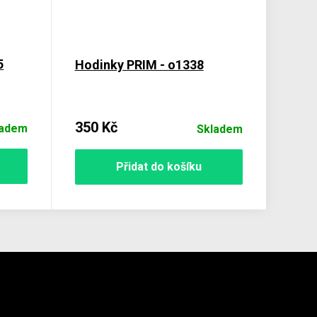
5
Hodinky PRIM - o1338
350 Kč
ladem
Skladem
Přidat do košíku