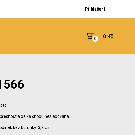
Přihlášení
0 Kč
S1566
foto
 přesnost a délka chodu nesledována
odinek bez korunky: 3,2 cm