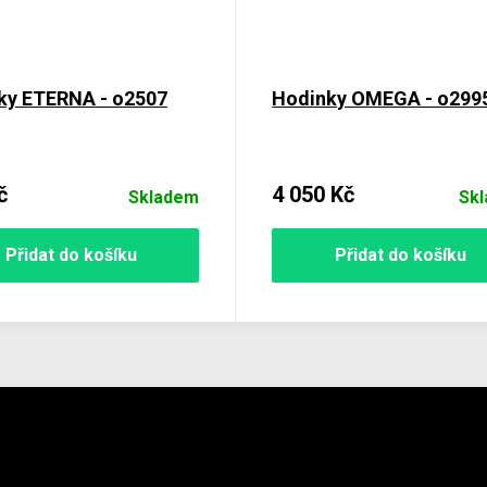
ky ETERNA - o2507
Hodinky OMEGA - o299
č
4 050 Kč
Skladem
Sk
Přidat do košíku
Přidat do košíku