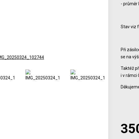
- průměr
Stav viz 
Při zásil
se na vý
Taktéž př
i v rámci 
Děkujeme
35