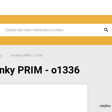
ky
Hodinky PRIM - o1336
nky PRIM - o1336
- nejdou