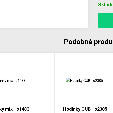
Počet
Sklad
Podobné produ
ky mix - o1483
Hodinky GUB - o2305