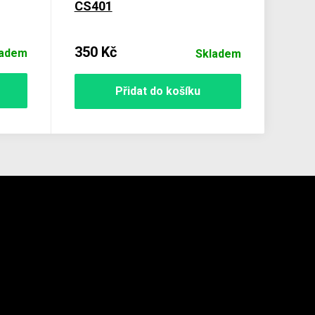
CS401
350 Kč
ladem
Skladem
Přidat do košíku