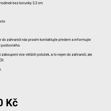
 hodinek bez korunky 3,3 cm
foto
ce do zahraničí nás prosím kontaktujte předem a informujte
ši poštovného.
i zakoupení více větších položek, a to nejen do zahraničí, ale
ČR.
.
0 Kč