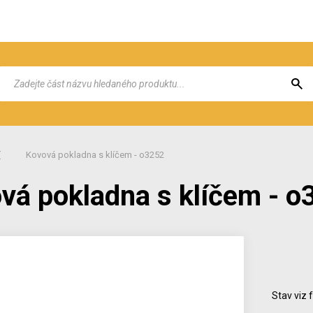
í
Kovová pokladna s klíčem - o3252
vá pokladna s klíčem - o
Stav viz 