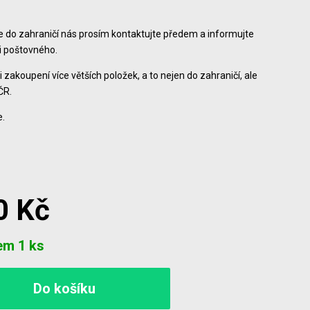
ce do zahraničí nás prosím kontaktujte předem a informujte
ši poštovného.
i zakoupení více větších položek, a to nejen do zahraničí, ale
ČR.
.
0 Kč
em 1 ks