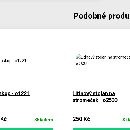
Podobné produ
skop - o1221
Litinový stojan na
stromeček - o2533
 Kč
250 Kč
Skladem
Sk