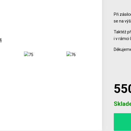
Při zásil
se na vý
Taktéž př
i v rámci 
Děkujeme
55
Počet
Sklad