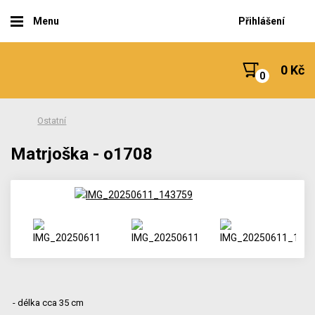
Menu
Přihlášení
0 Kč
Ostatní
Matrjoška - o1708
- délka cca 35 cm