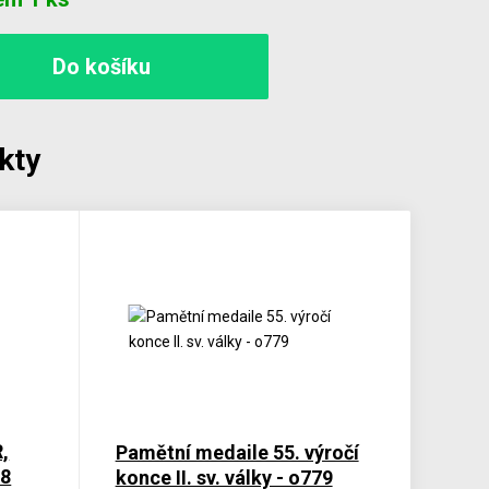
kty
,
Pamětní medaile 55. výročí
68
konce II. sv. války - o779