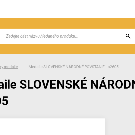
y,medaile
Medaile SLOVENSKÉ NÁRODNÉ POVSTANIE - o2605
aile SLOVENSKÉ NÁROD
05