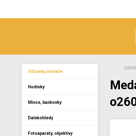
Odznak
Odznaky,medaile
Med
Hodinky
o26
Mince, bankovky
Dalekohledy
Fotoaparáty, objektivy