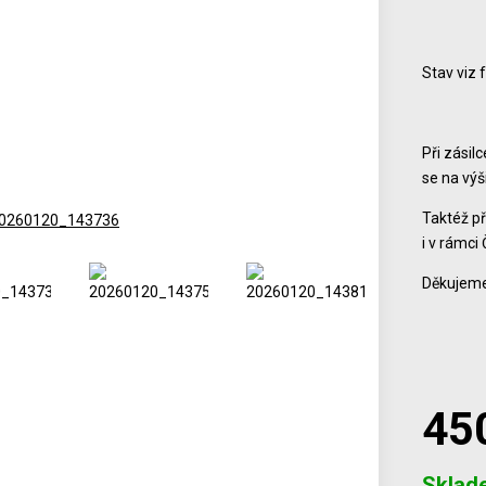
Stav viz 
Při zásil
se na vý
Taktéž př
i v rámci 
Děkujeme
45
Počet
Sklad