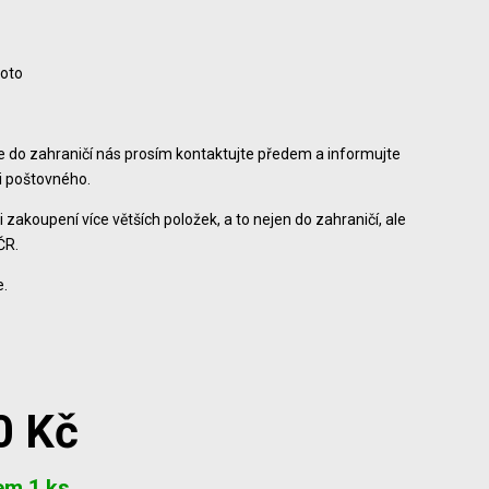
foto
ce do zahraničí nás prosím kontaktujte předem a informujte
ši poštovného.
i zakoupení více větších položek, a to nejen do zahraničí, ale
ČR.
.
0 Kč
em 1 ks