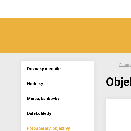
Fotoap
Odznaky,medaile
Obje
Hodinky
Mince, bankovky
Dalekohledy
Fotoaparáty, objektivy