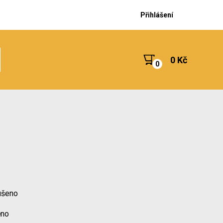
Přihlášení
0 Kč
ušeno
ěno