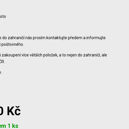
foto
ce do zahraničí nás prosím kontaktujte předem a informujte
ši poštovného.
i zakoupení více větších položek, a to nejen do zahraničí, ale
ČR.
.
0 Kč
em 1 ks