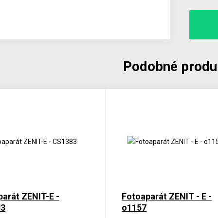
Podobné produ
arát ZENIT-E -
Fotoaparát ZENIT - E -
83
o1157