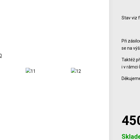
Stav viz 
Při zásil
se na vý
Taktéž př
i v rámci 
Děkujeme
45
Počet
Sklad