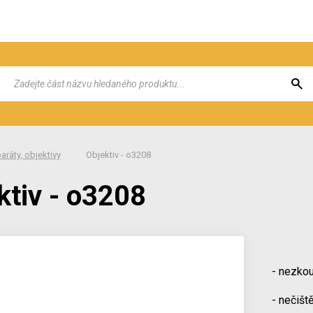
aráty, objektivy
Objektiv - o3208
ktiv - o3208
- nezko
- nečišt