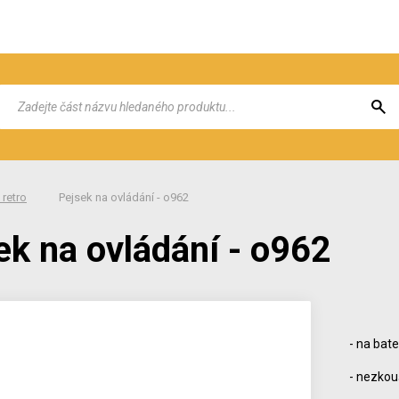
 retro
Pejsek na ovládání - o962
ek na ovládání - o962
- na bate
- nezko