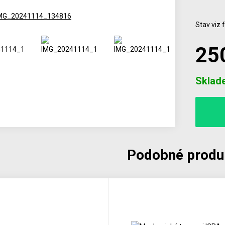
Stav viz 
25
Počet
Sklad
Podobné produ