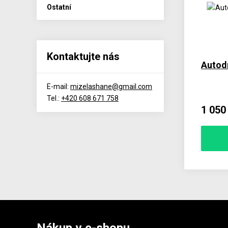
Ostatní
Kontaktujte nás
Autod
E-mail:
mizelashane@gmail.com
Tel.:
+420 608 671 758
1 050
Nákup v e-shopu