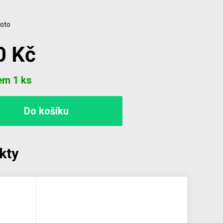
foto
0 Kč
em 1 ks
kty