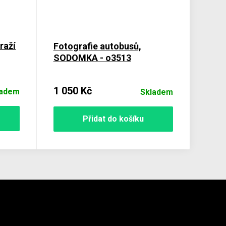
raží
Fotografie autobusů,
SODOMKA - o3513
1 050 Kč
ladem
Skladem
Přidat do košíku