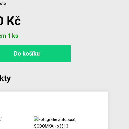
foto
0 Kč
em 1 ks
kty