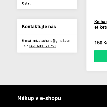
Ostatní
Kniha 
Kontaktujte nás
etiket
E-mail:
mizelashane@gmail.com
150 K
Tel.:
+420 608 671 758
Nákup v e-shopu