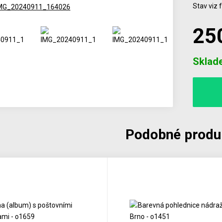
Stav viz 
25
Počet
Sklad
Podobné produ