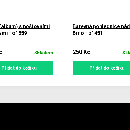
(album) s poštovními
Barevná pohlednice nád
ami - o1659
Brno - o1451
č
250 Kč
Skladem
Sk
Přidat do košíku
Přidat do košíku