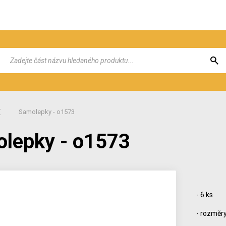
í
Samolepky - o1573
lepky - o1573
- 6 ks
- rozměry