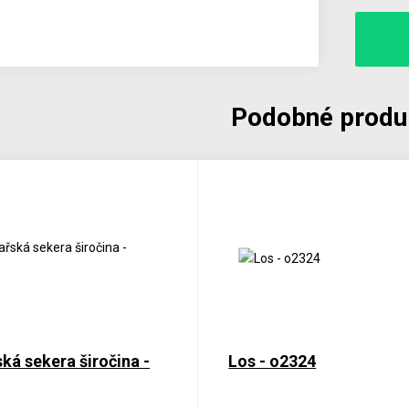
Podobné produ
ká sekera širočina -
Los - o2324