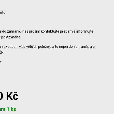
foto
ce do zahraničí nás prosím kontaktujte předem a informujte
ši poštovného.
i zakoupení více větších položek, a to nejen do zahraničí, ale
ČR.
.
0 Kč
em 1 ks