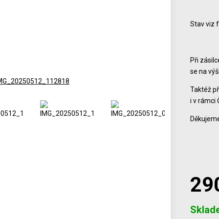
Stav viz 
Při zásil
se na vý
Taktéž př
i v rámci 
Děkujeme
29
Počet
Sklad