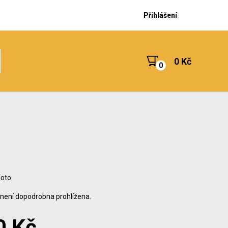
Přihlášení
0 Kč
foto
 není dopodrobna prohlížena.
0 Kč