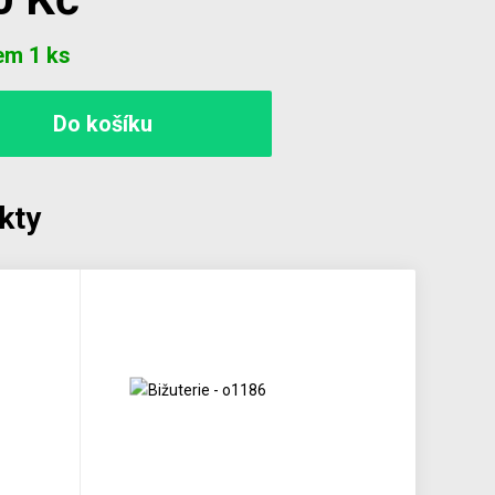
em 1 ks
kty