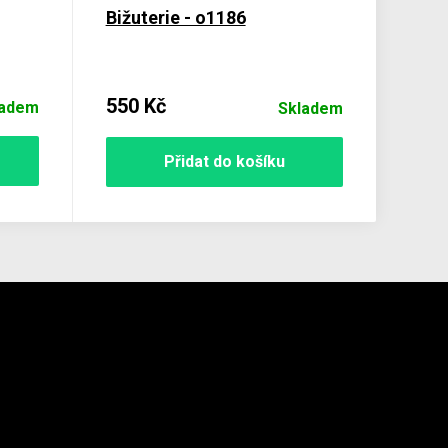
Bižuterie - o1186
550 Kč
ladem
Skladem
Přidat do košíku