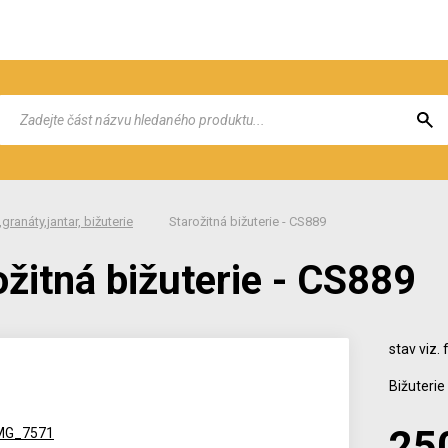
granáty,jantar, bižuterie
Starožitná bižuterie - CS889
ožitná bižuterie - CS889
stav viz. 
Bižuterie
25