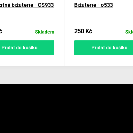
itná bižuterie - CS933
Bižuterie - o533
č
250 Kč
Skladem
Sk
Přidat do košíku
Přidat do košíku