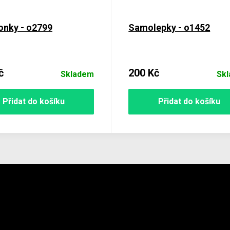
onky - o2799
Samolepky - o1452
č
200 Kč
Skladem
Sk
Přidat do košíku
Přidat do košíku