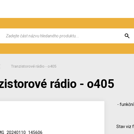
í
Tranzistorové rádio - o405
zistorové rádio - o405
- funkční
Stav viz 