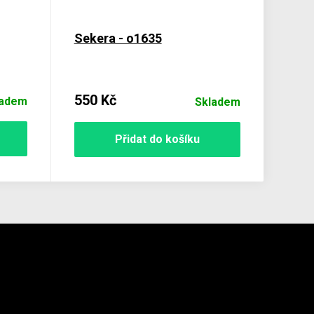
Sekera - o1635
550 Kč
ladem
Skladem
Přidat do košíku