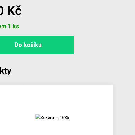
0 Kč
em 1 ks
kty