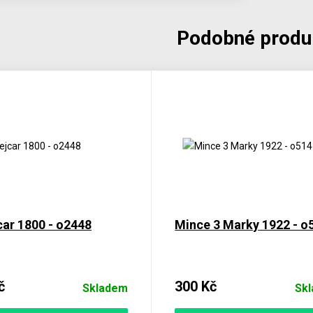
Podobné produ
car 1800 - o2448
Mince 3 Marky 1922 - o
č
300 Kč
Skladem
Sk