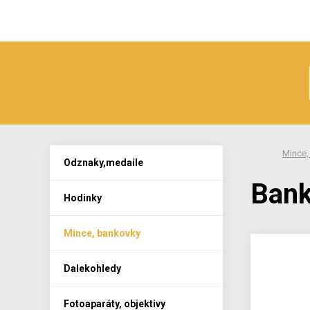
Mince,
Odznaky,medaile
Bank
Hodinky
Mince, bankovky
Dalekohledy
Fotoaparáty, objektivy