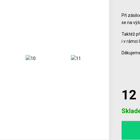
Při zásil
se na vý
Taktéž př
i v rámci 
Děkujeme
12
Počet
Sklad