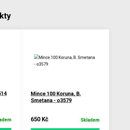
kty
514
Mince 100 Koruna, B.
Smetana - o3579
650 Kč
ladem
Skladem