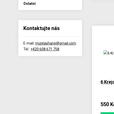
Ostatní
Kontaktujte nás
E-mail:
mizelashane@gmail.com
Tel.:
+420 608 671 758
6 Krej
550 K