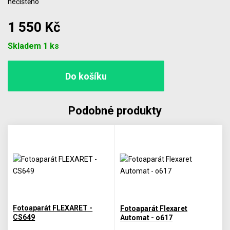
nečištěno
1 550 Kč
Počet
Skladem 1 ks
Podobné produkty
Fotoaparát FLEXARET -
Fotoaparát Flexaret
CS649
Automat - o617