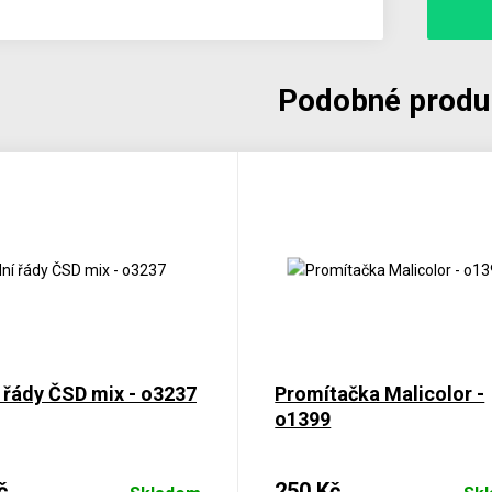
Podobné produ
 řády ČSD mix - o3237
Promítačka Malicolor -
o1399
č
250 Kč