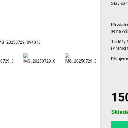
Stav viz 
Při zásil
se na vý
Taktéž př
i v rámci 
Děkujeme
15
Počet
Sklad