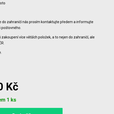
foto
ce do zahraničí nás prosím kontaktujte předem a informujte
ši poštovného.
i zakoupení více větších položek, a to nejen do zahraničí, ale
ČR.
.
0 Kč
em 1 ks