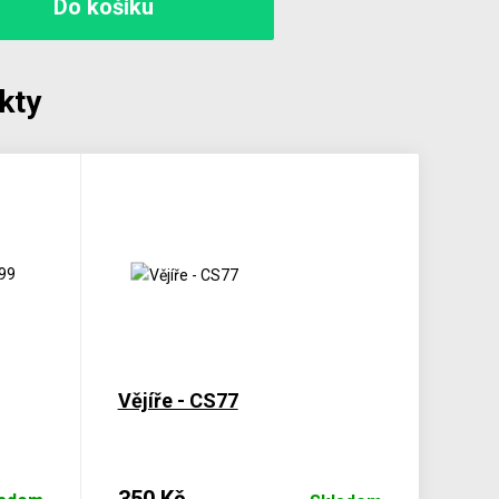
kty
Vějíře - CS77
350 Kč