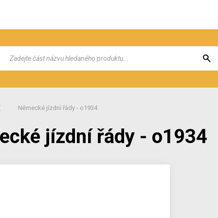
í
Německé jízdní řády - o1934
cké jízdní řády - o1934