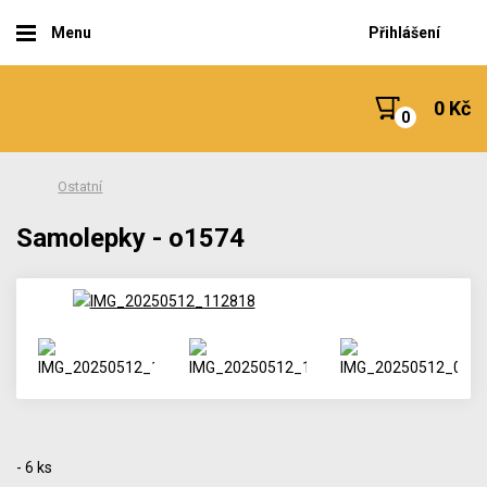
Menu
Přihlášení
0 Kč
Ostatní
Samolepky - o1574
- 6 ks