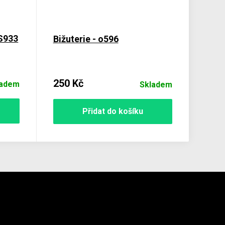
CS933
Bižuterie - o596
250 Kč
ladem
Skladem
Přidat do košíku