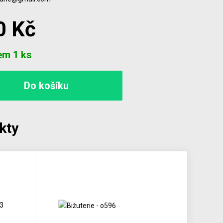
0 Kč
em 1 ks
kty