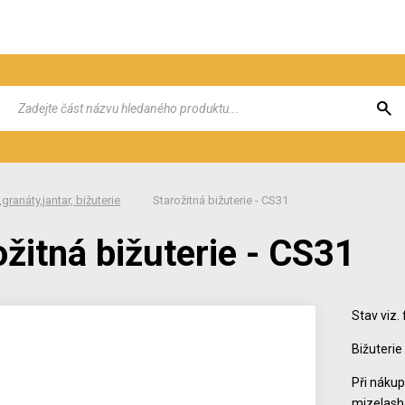
granáty,jantar, bižuterie
Starožitná bižuterie - CS31
ožitná bižuterie - CS31
Stav viz.
Bižuterie
Při nákup
mizelas