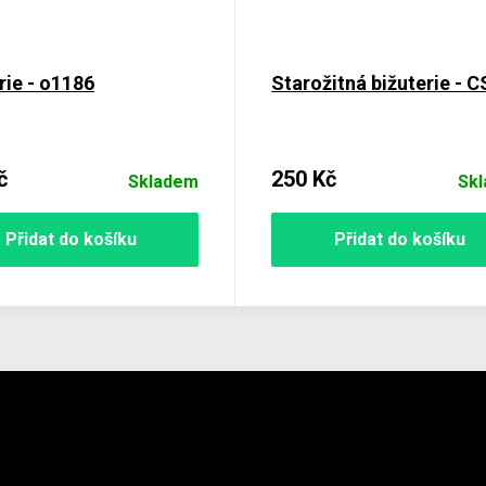
rie - o1186
Starožitná bižuterie - 
č
250 Kč
Skladem
Sk
Přidat do košíku
Přidat do košíku