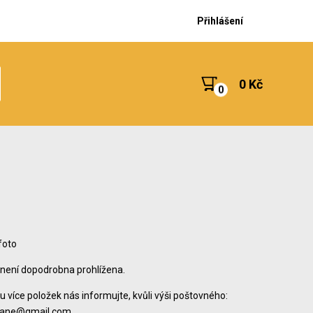
Přihlášení
0 Kč
 foto
 není dopodrobna prohlížena.
u více položek nás informujte, kvůli výši poštovného:
hane@gmail.com