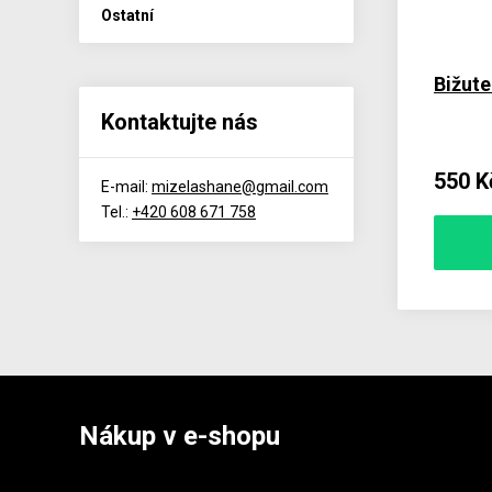
Ostatní
Bižute
Kontaktujte nás
550 K
E-mail:
mizelashane@gmail.com
Tel.:
+420 608 671 758
Nákup v e-shopu